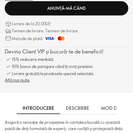
ANUNȚĂ-MĂ CÂND
Livrare de la 20,00LEI
Termen de livrare: Termeni de livrare
Metode de plată:
Devino Client VIP și bucură-te de beneficii!
15% reducere imediată.
10% bonus de partajare când îți inviți prietenii.
Livrare gratuită la produsele special selectate.
Află mai multe
INTRODUCERE
DESCRIERE
MOD DE UTILI
Asigură o senzație de prospețime în cavitatea bucală cu această
pastă de dinți formulată de experți, care curăță și protejează dinții,