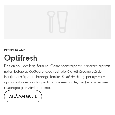
DESPRE BRAND
Optifresh
Design nou, aceleași formule! Gama noastră pentru sănătate a primit
noi ambalaje atrăgătoare. Optifresh oferă o rutină completă de
îngrijire orală pentru întreaga familie. Pastă de dinți și periuțe care
ajută la întărirea dinților pentru a preveni cariile, mențin prospețimea
respirației și un zâmbet frumos.
AFLĂ MAI MULTE