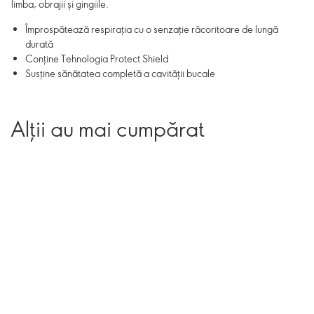
limba, obrajii și gingiile.
Împrospătează respirația cu o senzație răcoritoare de lungă
durată
Conține Tehnologia Protect Shield
Susține sănătatea completă a cavității bucale
Alții au mai cumpărat