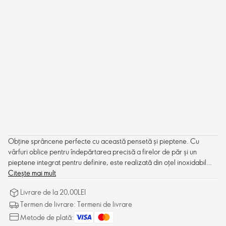
Obține sprâncene perfecte cu această pensetă și pieptene. Cu
vârfuri oblice pentru îndepărtarea precisă a firelor de păr și un
pieptene integrat pentru definire, este realizată din oțel inoxidabil
rezistent și poartă logo-ul OE gravat.
Citește mai mult
Livrare de la 20,00LEI
Termen de livrare: Termeni de livrare
Metode de plată: