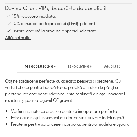
Devino Client VIP și bucură-te de beneficii!
15% reducere imediată.
10% bonus de partajare când îți inviți prietenii.
Livrare gratuită la produsele special selectate.
Află mai multe
INTRODUCERE
DESCRIERE
MOD DE UTILI
Obține sprâncene perfecte cu această pensetă și pieptene. Cu
vârfuri oblice pentru îndepărtarea precisă a firelor de păr și un
pieptene integrat pentru definire, este realizată din oțel inoxidabil
rezistent și poartă logo-ul OE gravat.
Vârfuri înclinate cu precizie pentru o îndepărtare perfectă
Fabricat din oțel inoxidabil durabil pentru utilizare îndelungată
Pieptene pentru sprâncene încorporat pentru o modelare ușoară