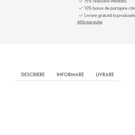
15% reducere imediată.
10% bonus de partajare când î
Livrare gratuită la produsel
Află mai multe
DESCRIERE
INFORMARE
LIVRARE