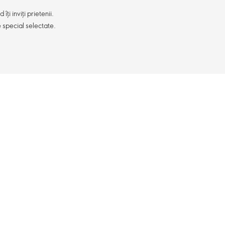
ți inviți prietenii.
e special selectate.