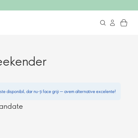
eekender
te disponibil, dar nu-ți face griji — avem alternative excelente!
mandate