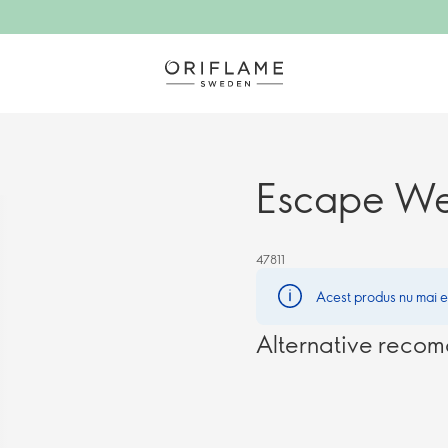
Escape W
47811
Acest produs nu mai es
Alternative reco