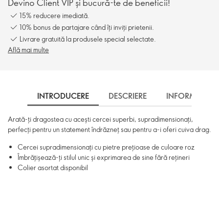
Devino Client VIP și bucură-te de beneficii!
15% reducere imediată.
10% bonus de partajare când îți inviți prietenii.
Livrare gratuită la produsele special selectate.
Află mai multe
INTRODUCERE
DESCRIERE
INFORMARE
Arată-ți dragostea cu acești cercei superbi, supradimensionați,
perfecți pentru un statement îndrăzneț sau pentru a-i oferi cuiva drag.
Cercei supradimensionați cu pietre prețioase de culoare roz
Îmbrățișează-ți stilul unic și exprimarea de sine fără rețineri
Colier asortat disponibil