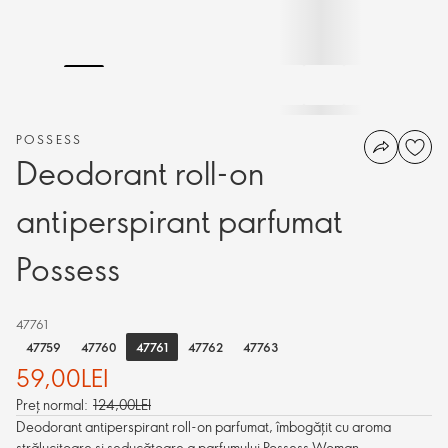
POSSESS
Deodorant roll-on
antiperspirant parfumat
Possess
47761
47761
47759
47760
47762
47763
59,00LEI
Preț normal:
124,00LEI
Deodorant antiperspirant roll-on parfumat, îmbogățit cu aroma
strălucitoare și seducătoare a parfumului Possess Woman.