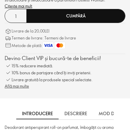
Citește mai mult
CUMPĂRĂ
Livrare de la 20,00LEI
Termen de livrare: Termeni de livrare
Metode de plată:
Devino Client VIP și bucură-te de beneficii!
15% reducere imediată.
10% bonus de partajare când îți inviți prietenii.
Livrare gratuită la produsele special selectate.
Află mai multe
INTRODUCERE
DESCRIERE
MOD DE UTILI
Deodorant antiperspirant roll-on parfumat, îmbogățit cu aroma