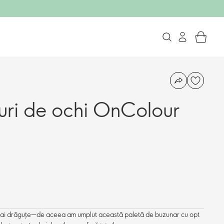
duri de ochi OnColour
a mai drăguțe—de aceea am umplut această paletă de buzunar cu opt