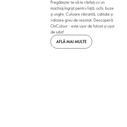
Pregătește-te să te răsfeți cu un
machiaj îngrijit pentru față, ochi, buze
și unghii. Culoare vibrantă, calitate și
valoare greu de rezistat. Descoperă
OnColour - este ușor de folosit și ușor
de iubit!
AFLĂ MAI MULTE