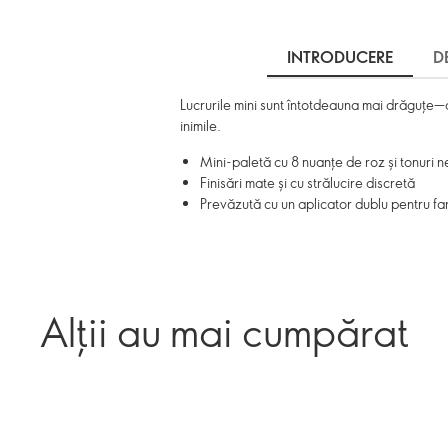
INTRODUCERE
D
Lucrurile mini sunt întotdeauna mai drăguțe—
inimile.
Mini-paletă cu 8 nuanțe de roz și tonuri n
Finisări mate și cu strălucire discretă
Prevăzută cu un aplicator dublu pentru fa
Alții au mai cumpărat