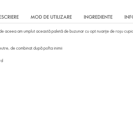
ESCRIERE
MOD DE UTILIZARE
INGREDIENTE
IN
de aceea am umplut această paletă de buzunar cu opt nuanțe de roșu cupid ș
eutre, de combinat după pofta inimii
rd