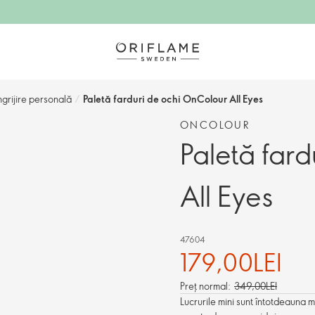
grijire personală
/
Paletă farduri de ochi OnColour All Eyes
ONCOLOUR
Paletă far
All Eyes
47604
179,00LEI
Preț normal:
349,00LEI
Lucrurile mini sunt întotdeaun