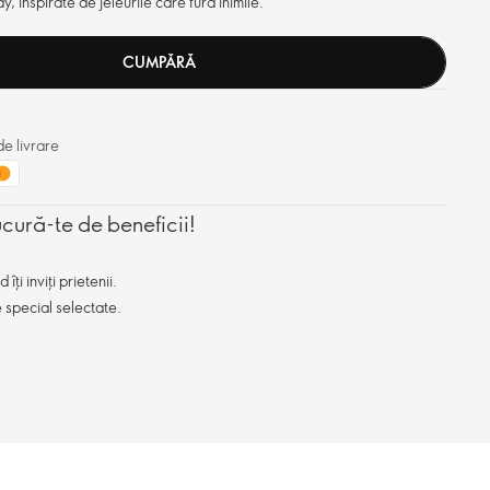
, inspirate de jeleurile care fură inimile.
CUMPĂRĂ
e livrare
ucură-te de beneficii!
ți inviți prietenii.
e special selectate.