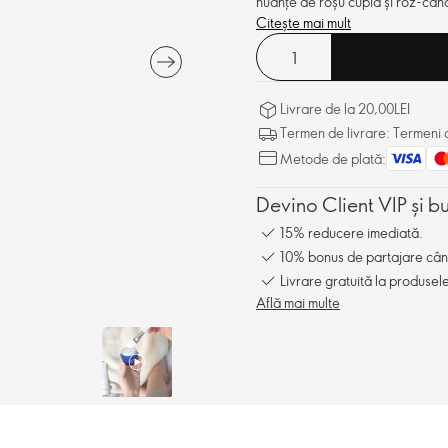
nuanțe de roșu cupid și roz-candy
Citește mai mult
Livrare de la 20,00LEI
Termen de livrare: Termeni d
Metode de plată:
Devino Client VIP și b
15% reducere imediată.
10% bonus de partajare când î
Livrare gratuită la produsel
Află mai multe