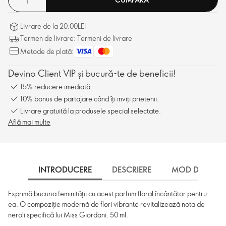
Livrare de la 20,00LEI
Termen de livrare: Termeni de livrare
Metode de plată:
Devino Client VIP și bucură-te de beneficii!
15% reducere imediată.
10% bonus de partajare când îți inviți prietenii.
Livrare gratuită la produsele special selectate.
Află mai multe
INTRODUCERE
DESCRIERE
MOD DE UTILI
Exprimă bucuria feminității cu acest parfum floral încântător pentru
ea. O compoziție modernă de flori vibrante revitalizează nota de
neroli specifică lui Miss Giordani. 50 ml.