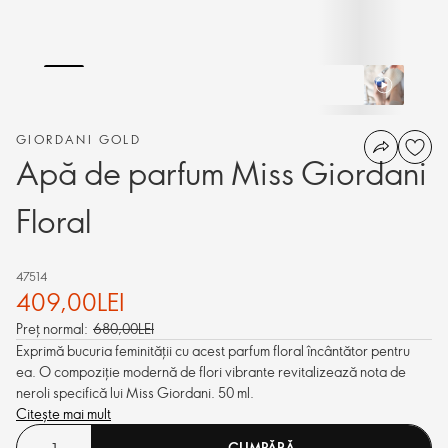
GIORDANI GOLD
Apă de parfum Miss Giordani
Floral
47514
409,00LEI
Preț normal:
680,00LEI
Exprimă bucuria feminității cu acest parfum floral încântător pentru
ea. O compoziție modernă de flori vibrante revitalizează nota de
neroli specifică lui Miss Giordani. 50 ml.
Citește mai mult
CUMPĂRĂ