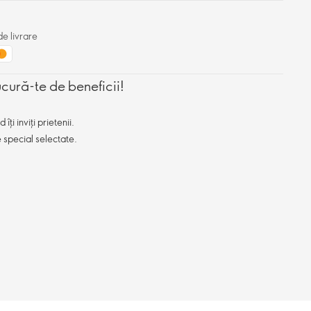
e livrare
ucură-te de beneficii!
ți inviți prietenii.
e special selectate.