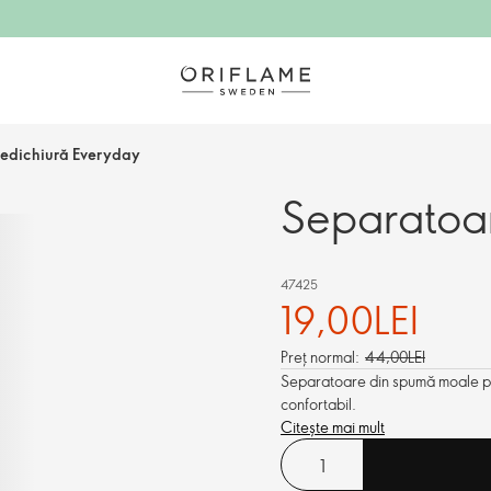
edichiură Everyday
Separatoa
47425
19,00LEI
Preț normal:
44,00LEI
Separatoare din spumă moale pen
confortabil.
Citește mai mult