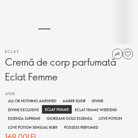
ECLAT
Cremă de corp parfumată
Eclat Femme
47018
ALL OR NOTHING AMPLIFIED
AMBER ELIXIR
DIVINE
ECLAT FEMME
DIVINE EXCLUSIVE
ECLAT FEMME WEEKEND
ESSENZA SUPREME
GIORDANI GOLD ESSENZA
LOVE POTION
LOVE POTION SENSUAL RUBY
POSSESS PERFUMED
169,00LEI