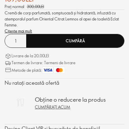
Preț normal:
300,00LEI
Cremă de corp parfumată, somptuoasă și hidratantă, infuzată cu
atemporalul parfum Oriental Citrat Lemnos al apei de toaletă Eclat
Femme.
Citește mai mult
CUMPĂRĂ
Livrare de la 20,00LEI
Termen de livrare: Termeni de livrare
Metode de plată:
Nu ratați această ofertă
Obține o reducere la produs
CUMPĂRAȚI ACUM
Devino Client VIP și bucură-te de beneficii!