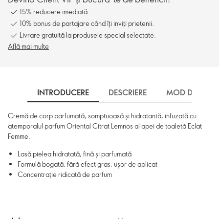
15% reducere imediată.
10% bonus de partajare când îți inviți prietenii.
Livrare gratuită la produsele special selectate.
Află mai multe
INTRODUCERE
DESCRIERE
MOD DE UTILI
Cremă de corp parfumată, somptuoasă și hidratantă, infuzată cu
atemporalul parfum Oriental Citrat Lemnos al apei de toaletă Eclat
Femme.
Lasă pielea hidratată, fină și parfumată
Formulă bogată, fără efect gras, ușor de aplicat
Concentrație ridicată de parfum