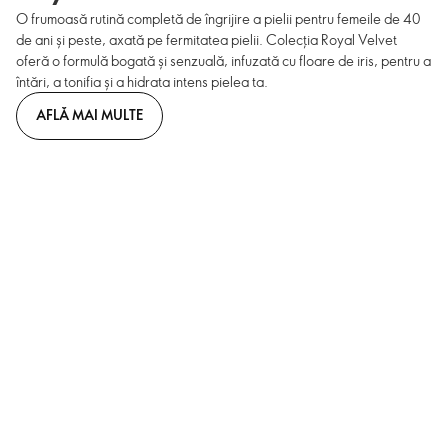
O frumoasă rutină completă de îngrijire a pielii pentru femeile de 40
de ani și peste, axată pe fermitatea pielii. Colecția Royal Velvet
oferă o formulă bogată și senzuală, infuzată cu floare de iris, pentru a
întări, a tonifia și a hidrata intens pielea ta.
AFLĂ MAI MULTE