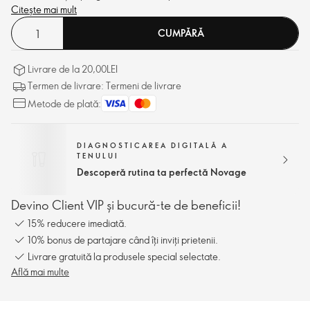
tineresc al ochilor.
Citește mai mult
CUMPĂRĂ
Livrare de la 20,00LEI
Termen de livrare: Termeni de livrare
Metode de plată:
DIAGNOSTICAREA DIGITALĂ A
TENULUI
Descoperă rutina ta perfectă Novage
Devino Client VIP și bucură-te de beneficii!
15% reducere imediată.
10% bonus de partajare când îți inviți prietenii.
Livrare gratuită la produsele special selectate.
Află mai multe