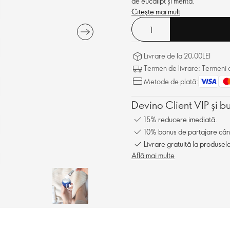
de eucalipt și mentă.
Citește mai mult
Livrare de la 20,00LEI
Termen de livrare: Termeni d
Metode de plată:
Devino Client VIP și b
15% reducere imediată.
10% bonus de partajare când î
Livrare gratuită la produsel
Află mai multe