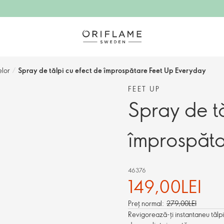
elor
/
Spray de tălpi cu efect de împrospătare Feet Up Everyday
FEET UP
Spray de tă
împrospăta
46376
149,00LEI
Preț normal:
279,00LEI
Revigorează-ți instantaneu tălpi