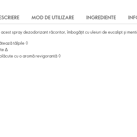
ESCRIERE
MOD DE UTILIZARE
INGREDIENTE
IN
 acest spray dezodorizant răcoritor, îmbogățit cu uleiuri de eucalipt și ment
ătează tălpile ◊
ite Δ
neplăcute cu o aromă revigorantă ◊