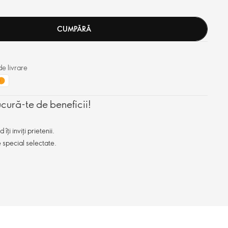
CUMPĂRĂ
e livrare
ucură-te de beneficii!
ți inviți prietenii.
e special selectate.