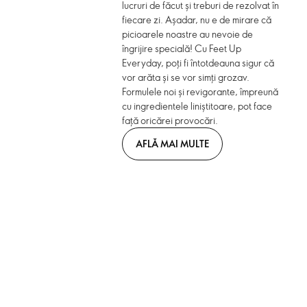
lucruri de făcut și treburi de rezolvat în
fiecare zi. Așadar, nu e de mirare că
picioarele noastre au nevoie de
îngrijire specială! Cu Feet Up
Everyday, poți fi întotdeauna sigur că
vor arăta și se vor simți grozav.
Formulele noi și revigorante, împreună
cu ingredientele liniștitoare, pot face
față oricărei provocări.
AFLĂ MAI MULTE