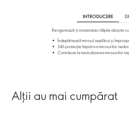
INTRODUCERE
D
Revigorează-ți instantaneu tălpile obosite cu
Îndepărtează mirosul neplăcut și împrosp
24h protecţie împotriva mirosurilor nedor
Contribuie la neutralizarea mirosurilor 
Alții au mai cumpărat