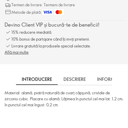
Termen de livrare: Termeni de livrare
Metode de plată:
Devino Client VIP și bucură-te de beneficii!
15% reducere imediată.
10% bonus de partajare când îți inviți prietenii.
Livrare gratuită la produsele special selectate.
Află mai multe
INTRODUCERE
DESCRIERE
INFORMARE
Material: alamă, piatră naturală de cuarţ căpşună, cristale de
zirconiu cubic. Placare cu alamă. Lățimea în punctul cel mai lat: 1,2 cm,
în punctul cel mai îngust: 0,2 cm.