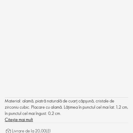
Material: alamă, piatră naturală de cuarţ căpşună, cristale de
zirconiu cubic. Placare cu alamă. Lățimea în punctul cel mai lat: 1,2 cm,
în punctul cel mai îngust: 0,2 cm.
Citește mai mult
Livrare de la 20,00LEI