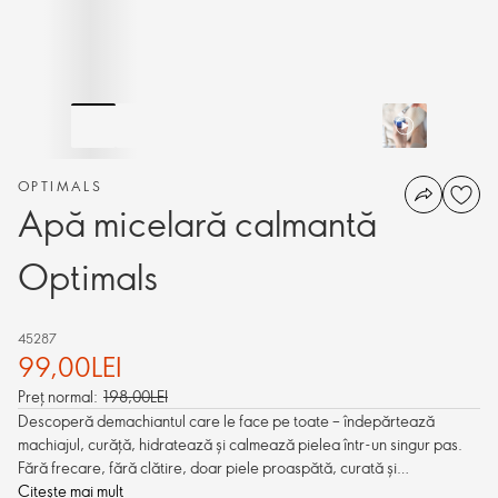
OPTIMALS
Apă micelară calmantă
Optimals
45287
99,00LEI
Preț normal:
198,00LEI
Descoperă demachiantul care le face pe toate – îndepărtează
machiajul, curăță, hidratează și calmează pielea într-un singur pas.
Fără frecare, fără clătire, doar piele proaspătă, curată și
confortabilă în câteva secunde.
Citește mai mult