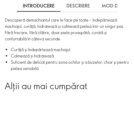
INTRODUCERE
DESCRIERE
MOD DE UTILI
Descoperă demachiantul care le face pe toate – îndepărtează
machiajul, curăță, hidratează și calmează pielea într-un singur pas.
Fără frecare, fără clătire, doar piele proaspătă, curată și
confortabilă în câteva secunde.
Curăță și îndepărtează machiajul
Calmează și hidratează
Suficient de delicat pentru zona ochilor și a buzelor, chiar și pentru
pielea sensibilă
Alții au mai cumpărat