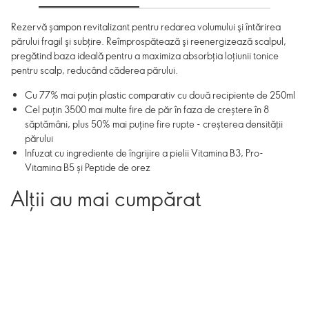
Rezervă șampon revitalizant pentru redarea volumului şi întărirea
părului fragil şi subţire. Reîmprospătează şi reenergizează scalpul,
pregătind baza ideală pentru a maximiza absorbţia loţiunii tonice
pentru scalp, reducând căderea părului.
Cu 77% mai puțin plastic comparativ cu două recipiente de 250ml
Cel puțin 3500 mai multe fire de păr în faza de creștere în 8
săptămâni, plus 50% mai puține fire rupte - creșterea densității
părului
Infuzat cu ingrediente de îngrijire a pielii Vitamina B3, Pro-
Vitamina B5 și Peptide de orez
Alții au mai cumpărat