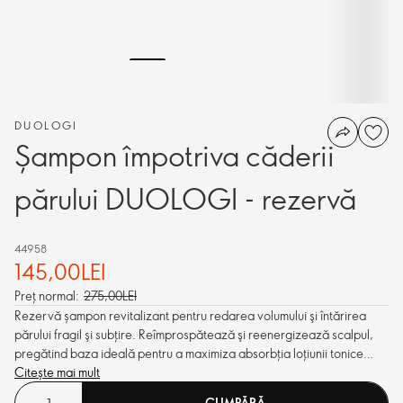
DUOLOGI
Șampon împotriva căderii
părului DUOLOGI - rezervă
44958
145,00LEI
Preț normal:
275,00LEI
Rezervă șampon revitalizant pentru redarea volumului şi întărirea
părului fragil şi subţire. Reîmprospătează şi reenergizează scalpul,
pregătind baza ideală pentru a maximiza absorbţia loţiunii tonice
pentru scalp, reducând căderea părului.
Citește mai mult
CUMPĂRĂ