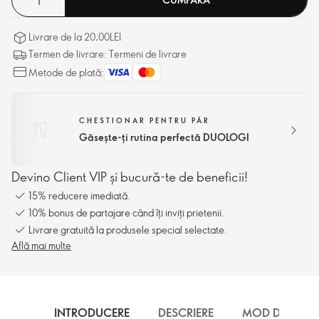
Livrare de la 20,00LEI
Termen de livrare: Termeni de livrare
Metode de plată:
CHESTIONAR PENTRU PĂR
Găsește-ți rutina perfectă DUOLOGI
Devino Client VIP și bucură-te de beneficii!
15% reducere imediată.
10% bonus de partajare când îți inviți prietenii.
Livrare gratuită la produsele special selectate.
Află mai multe
INTRODUCERE
DESCRIERE
MOD DE UTILI