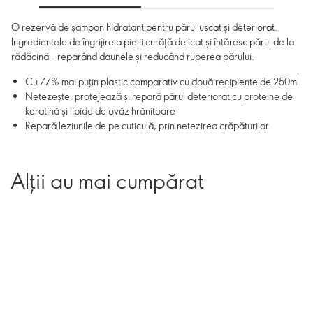
O rezervă de șampon hidratant pentru părul uscat și deteriorat.
Ingredientele de îngrijire a pielii curăță delicat și întăresc părul de la
rădăcină - reparând daunele și reducând ruperea părului.
Cu 77% mai puțin plastic comparativ cu două recipiente de 250ml
Netezește, protejează și repară părul deteriorat cu proteine de
keratină și lipide de ovăz hrănitoare
Repară leziunile de pe cuticulă, prin netezirea crăpăturilor
Alții au mai cumpărat