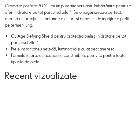
Crema ta preferată CC, cu un puternic scut anti-îmbătrânire pentru a
oferi hidratare pe tot parcursul zilei*. Se omogenizează perfect,
oferind o corecție instantanee a culorii și beneficii de îngrijire a pielii
pe termen lung.
Cu Age Defying Shield pentru protecția pielii și hidratare pe tot
parcursul zilei*
Piele instantaneu netedă, luminoasă și cu aspect tineresc
Formulă lejeră, cu acoperire construibilă, potrivită pentru toate
tipurile de piele
Recent vizualizate