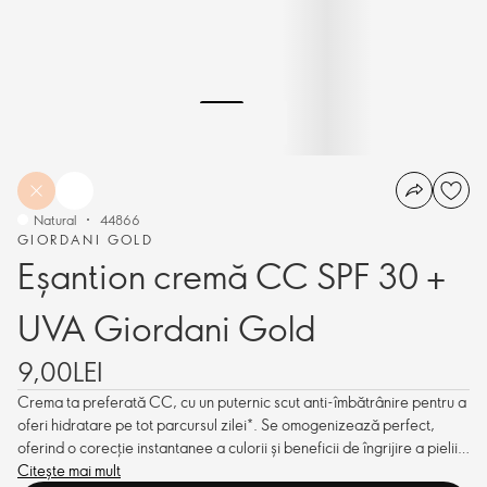
Natural
44866
GIORDANI GOLD
Eșantion cremă CC SPF 30 +
UVA Giordani Gold
9,00LEI
Crema ta preferată CC, cu un puternic scut anti-îmbătrânire pentru a
oferi hidratare pe tot parcursul zilei*. Se omogenizează perfect,
oferind o corecție instantanee a culorii și beneficii de îngrijire a pielii
pe termen lung.
Citește mai mult