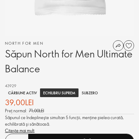
NORTH FOR MEN
Săpun North for Men Ultimate
Balance
43929
ECHILIBRU SUPREM
CĂRBUNE ACTIV
SUBZERO
39,00LEI
Preț normal:
71,00LEI
Săpunul ce îndeplineşte simultan 5 funcţii, menţine pielea curată,
echilibrată şi sănătoasă.
Citește mai mult