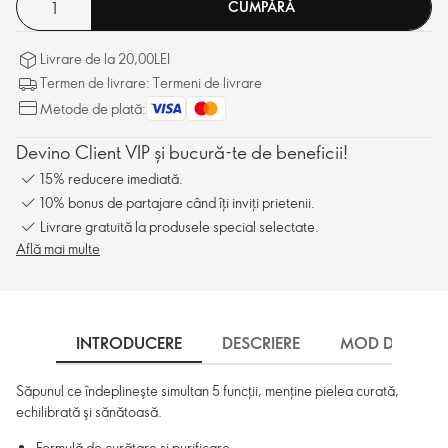
CUMPĂRĂ
Livrare de la 20,00LEI
Termen de livrare: Termeni de livrare
Metode de plată:
Devino Client VIP și bucură-te de beneficii!
15% reducere imediată.
10% bonus de partajare când îți inviți prietenii.
Livrare gratuită la produsele special selectate.
Află mai multe
INTRODUCERE
DESCRIERE
MOD DE UTILI
Săpunul ce îndeplineşte simultan 5 funcţii, menţine pielea curată,
echilibrată şi sănătoasă.
Formulă de curăţare şi purificare