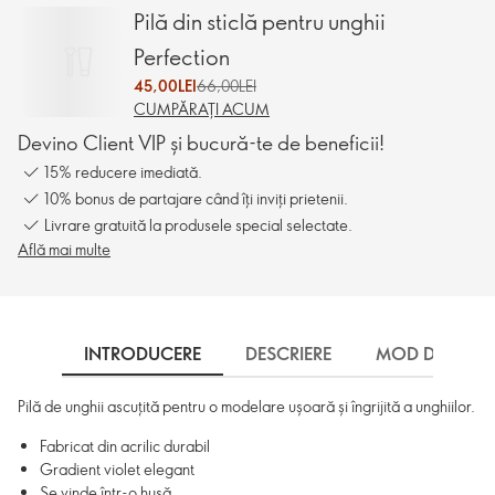
Pilă din sticlă pentru unghii
Perfection
45,00LEI
66,00LEI
CUMPĂRAȚI ACUM
Devino Client VIP și bucură-te de beneficii!
15% reducere imediată.
10% bonus de partajare când îți inviți prietenii.
Livrare gratuită la produsele special selectate.
Află mai multe
INTRODUCERE
DESCRIERE
MOD DE UTILI
Pilă de unghii ascuțită pentru o modelare ușoară și îngrijită a unghiilor.
Fabricat din acrilic durabil
Gradient violet elegant
Se vinde într-o husă