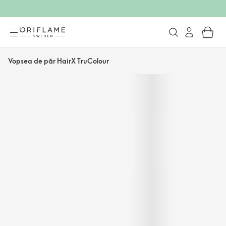
Vopsea de păr HairX TruColour