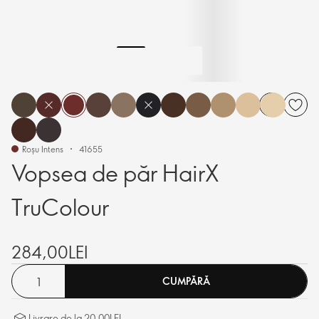
Roșu Intens
41655
Vopsea de păr HairX
TruColour
284,00LEI
CUMPĂRĂ
Livrare de la 20,00LEI