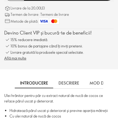
Livrare de la 20,00LEI
Termen de livrare: Termeni de livrare
Metode de plată:
Devino Client VIP și bucură-te de beneficii!
15% reducere imediată.
10% bonus de partajare când îți inviți prietenii.
Livrare gratuită la produsele special selectate.
Află mai multe
INTRODUCERE
DESCRIERE
MOD DE UTILI
Ulei hrănitor pentru păr cu extract natural de nucă de cocos ce
reface părul uscat şi deteriorat.
Hidratează părul uscat şi deteriorat şi previne apariţia mătreţii
Cu ulei natural de nucă de cocos