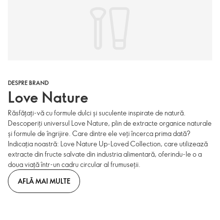
DESPRE BRAND
Love Nature
Răsfățați-vă cu formule dulci și suculente inspirate de natură.
Descoperiți universul Love Nature, plin de extracte organice naturale
și formule de îngrijire. Care dintre ele veți încerca prima dată?
Indicația noastră: Love Nature Up-Loved Collection, care utilizează
extracte din fructe salvate din industria alimentară, oferindu-le o a
doua viață într-un cadru circular al frumuseții.
AFLĂ MAI MULTE