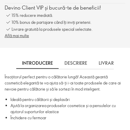
Devino Client VIP și bucură-te de beneficii!
15% reducere imediată.
10% bonus de partajare când îți inviți prietenii.
Livrare gratuită la produsele special selectate.
Află mai multe
INTRODUCERE
DESCRIERE
LIVRARE
Însoțitorul perfect pentru o călătorie lungă! Această geantă
cosmetică elegantă te va ajuta să-ți i-ai toate produsele de care ai
nevoie pentru călătorie și să le sortezi în mod inteligent.
Ideală pentru călătorii și deplasări
Ajută la organizarea produselor cosmetice și a pensulelor cu
ajutorul suporturilor elastice
Închidere cu fermoar