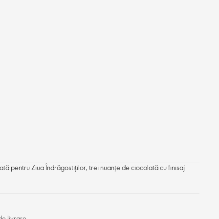
ată pentru Ziua Îndrăgostiților, trei nuanțe de ciocolată cu finisaj
e livrare