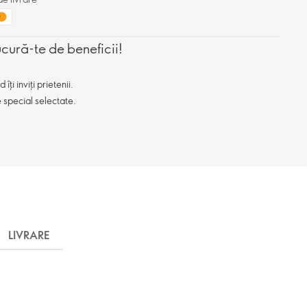
ucură-te de beneficii!
ți inviți prietenii.
e special selectate.
LIVRARE