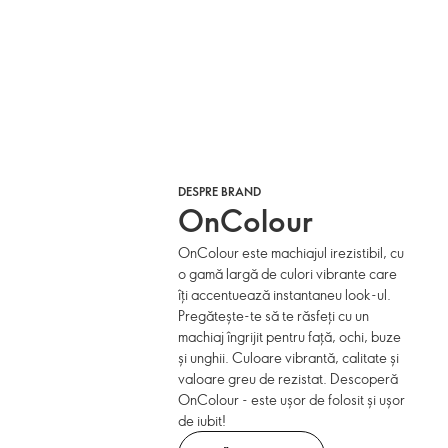
DESPRE BRAND
OnColour
OnColour este machiajul irezistibil, cu
o gamă largă de culori vibrante care
îți accentuează instantaneu look-ul.
Pregătește-te să te răsfeți cu un
machiaj îngrijit pentru față, ochi, buze
și unghii. Culoare vibrantă, calitate și
valoare greu de rezistat. Descoperă
OnColour - este ușor de folosit și ușor
de iubit!