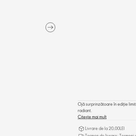
Ojă surprinzătoare în ediție limit
radiant.
Citește mai mult
Livrare de la 20,00LEI
Termen de livrare: Termeni d