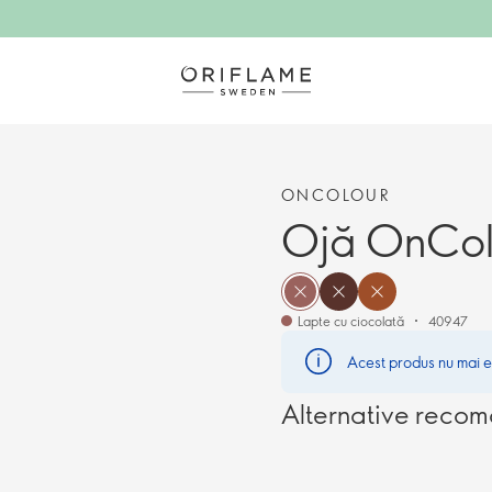
ONCOLOUR
Ojă OnCol
Lapte cu ciocolată
40947
Acest produs nu mai es
Alternative reco