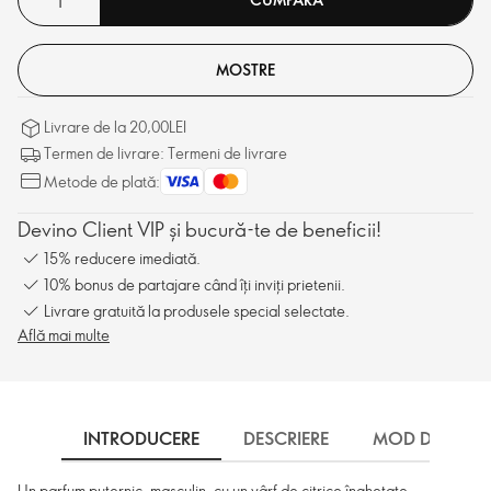
MOSTRE
Livrare de la 20,00LEI
Termen de livrare: Termeni de livrare
Metode de plată:
Devino Client VIP și bucură-te de beneficii!
15% reducere imediată.
10% bonus de partajare când îți inviți prietenii.
Livrare gratuită la produsele special selectate.
Află mai multe
INTRODUCERE
DESCRIERE
MOD DE UTILI
Un parfum puternic, masculin, cu un vârf de citrice înghețate,