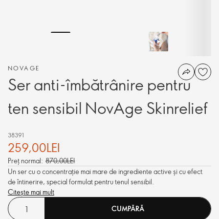
NOVAGE
Ser anti-îmbătrânire pentru
ten sensibil NovAge Skinrelief
38391
259,00LEI
Preț normal:
870,00LEI
Un ser cu o concentrație mai mare de ingrediente active și cu efect
de întinerire, special formulat pentru tenul sensibil.
Citește mai mult
CUMPĂRĂ