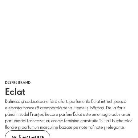
DESPRE BRAND
Eclat
Rafinate și seducătoare fără efort, parfumurile Eclat întruchipează
eleganța franceză atemporală pentru femei și bărbați. De la Paris
până în sudul Franței, fiecare parfum Éclat este un omagiu adus artei
parfumeriei franceze: cu arome feminine construite în jurul buchetelor
florale și parfumuri masculine bazate pe note rafinate și elegante.
AFLĂ MAI MULTE