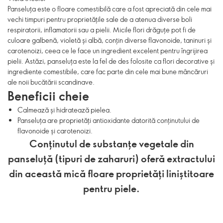
Panseluța este o floare comestibilă care a fost apreciată din cele mai
vechi timpuri pentru proprietățile sale de a atenua diverse boli
respiratorii, inflamatorii sau a pielii. Micile flori drăguțe pot fi de
culoare galbenă, violetă și albă, conțin diverse flavonoide, taninuri și
carotenoizi, ceea ce le face un ingredient excelent pentru îngrijirea
pielii. Astăzi, panseluța este la fel de des folosite ca flori decorative și
ingrediente comestibile, care fac parte din cele mai bune mâncăruri
ale noii bucătării scandinave.
Beneficii cheie
Calmează și hidratează pielea.
Panseluța are proprietăți antioxidante datorită conținutului de
flavonoide și carotenoizi.
Conținutul de substanțe vegetale din
panseluță (tipuri de zaharuri) oferă extractului
din această mică floare proprietăți liniștitoare
pentru piele.