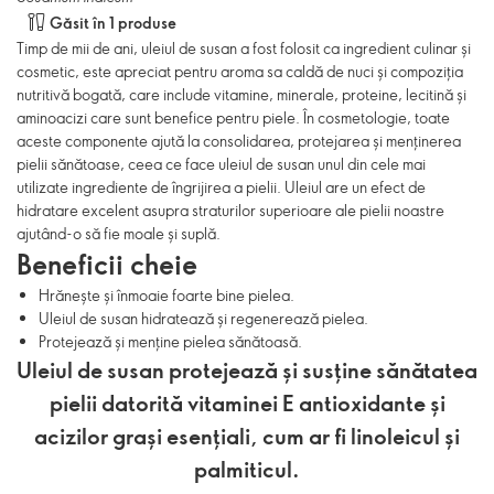
Găsit în 1 produse
Timp de mii de ani, uleiul de susan a fost folosit ca ingredient culinar și
cosmetic, este apreciat pentru aroma sa caldă de nuci și compoziția
nutritivă bogată, care include vitamine, minerale, proteine, lecitină și
aminoacizi care sunt benefice pentru piele. În cosmetologie, toate
aceste componente ajută la consolidarea, protejarea și menținerea
pielii sănătoase, ceea ce face uleiul de susan unul din cele mai
utilizate ingrediente de îngrijirea a pielii. Uleiul are un efect de
hidratare excelent asupra straturilor superioare ale pielii noastre
ajutând-o să fie moale și suplă.
Beneficii cheie
Hrănește și înmoaie foarte bine pielea.
Uleiul de susan hidratează și regenerează pielea.
Protejează și menține pielea sănătoasă.
Uleiul de susan protejează și susține sănătatea
pielii datorită vitaminei E antioxidante și
acizilor grași esențiali, cum ar fi linoleicul și
palmiticul.