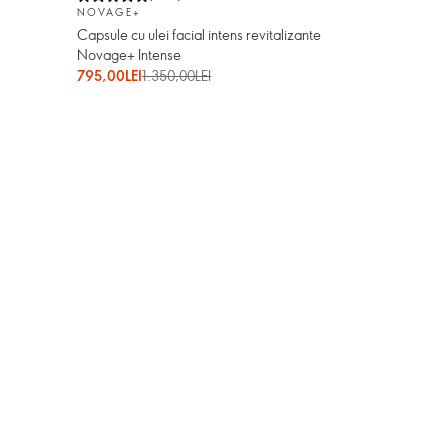
NOVAGE+
Capsule cu ulei facial intens revitalizante
Novage+ Intense
795,00LEI
1.350,00LEI