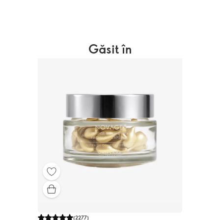
Găsit în
(
2277
)