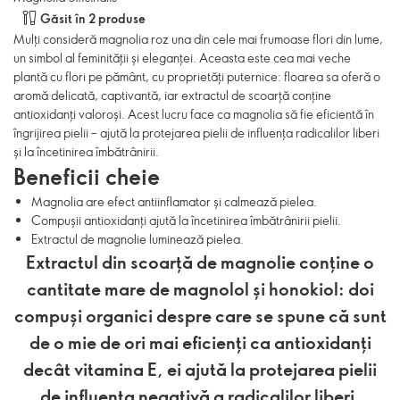
Găsit în 2 produse
Mulți consideră magnolia roz una din cele mai frumoase flori din lume,
un simbol al feminității și eleganței. Aceasta este cea mai veche
plantă cu flori pe pământ, cu proprietăți puternice: floarea sa oferă o
aromă delicată, captivantă, iar extractul de scoarță conține
antioxidanți valoroși. Acest lucru face ca magnolia să fie eficientă în
îngrijirea pielii – ajută la protejarea pielii de influența radicalilor liberi
și la încetinirea îmbătrânirii.
Beneficii cheie
Magnolia are efect antiinflamator și calmează pielea.
Compușii antioxidanți ajută la încetinirea îmbătrânirii pielii.
Extractul de magnolie luminează pielea.
Extractul din scoarță de magnolie conține o
cantitate mare de magnolol și honokiol: doi
compuși organici despre care se spune că sunt
de o mie de ori mai eficienți ca antioxidanți
decât vitamina E, ei ajută la protejarea pielii
de influența negativă a radicalilor liberi.