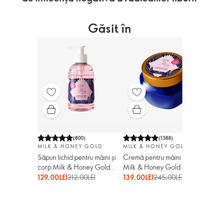
Găsit în
(
800
)
(
1388
)
MILK & HONEY GOLD
MILK & HONEY GOLD
Săpun lichid pentru mâini și
Cremă pentru mâini și corp
corp Milk & Honey Gold
Milk & Honey Gold Majestic
Majestic Magnolia
Magnolia
129,00LEI
212,00LEI
139,00LEI
245,00LEI