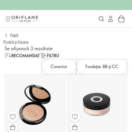
Față
Pudră și fixare​
Se afișează 3 rezultate
RECOMANDAT
FILTRU
Corector
Fundație, BB și CC