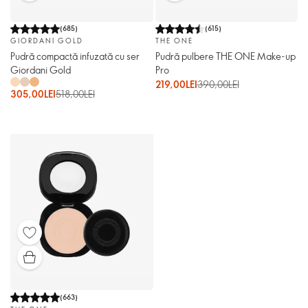
(
685
)
(
615
)
GIORDANI GOLD
THE ONE
Pudră compactă infuzată cu ser
Pudră pulbere THE ONE Make-up
Giordani Gold
Pro
219,00LEI
390,00LEI
305,00LEI
518,00LEI
(
663
)