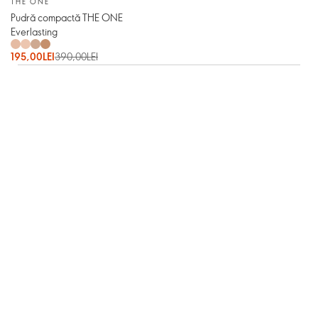
THE ONE
Pudră compactă THE ONE
Everlasting
195,00LEI
390,00LEI