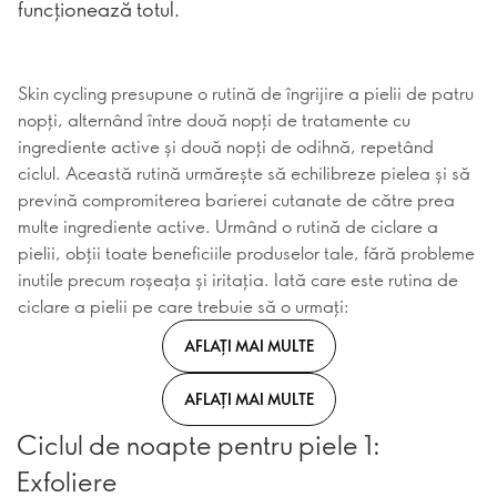
funcționează totul.
Skin cycling presupune o rutină de îngrijire a pielii de patru
nopți, alternând între două nopți de tratamente cu
ingrediente active și două nopți de odihnă, repetând
ciclul. Această rutină urmărește să echilibreze pielea și să
prevină compromiterea barierei cutanate de către prea
multe ingrediente active. Urmând o rutină de ciclare a
pielii, obții toate beneficiile produselor tale, fără probleme
inutile precum roșeața și iritația. Iată care este rutina de
ciclare a pielii pe care trebuie să o urmați:
AFLAȚI MAI MULTE
AFLAȚI MAI MULTE
Ciclul de noapte pentru piele 1:
Exfoliere