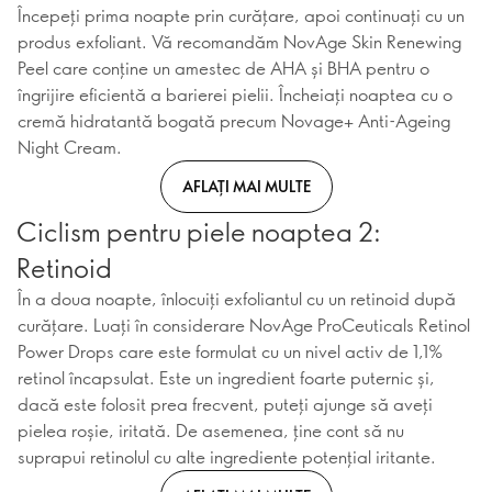
Începeți prima noapte prin curățare, apoi continuați cu un
produs exfoliant. Vă recomandăm NovAge Skin Renewing
Peel care conține un amestec de AHA și BHA pentru o
îngrijire eficientă a barierei pielii. Încheiați noaptea cu o
cremă hidratantă bogată precum Novage+ Anti-Ageing
Night Cream.
AFLAȚI MAI MULTE
Ciclism pentru piele noaptea 2:
Retinoid
În a doua noapte, înlocuiți exfoliantul cu un retinoid după
curățare. Luați în considerare NovAge ProCeuticals Retinol
Power Drops care este formulat cu un nivel activ de 1,1%
retinol încapsulat. Este un ingredient foarte puternic și,
dacă este folosit prea frecvent, puteți ajunge să aveți
pielea roșie, iritată. De asemenea, ține cont să nu
suprapui retinolul cu alte ingrediente potențial iritante.