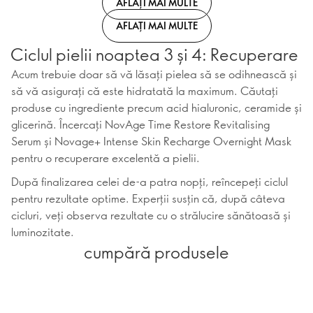
AFLAȚI MAI MULTE
AFLAȚI MAI MULTE
Ciclul pielii noaptea 3 și 4: Recuperare
Acum trebuie doar să vă lăsați pielea să se odihnească și
să vă asigurați că este hidratată la maximum. Căutați
produse cu ingrediente precum acid hialuronic, ceramide și
glicerină. Încercați NovAge Time Restore Revitalising
Serum și Novage+ Intense Skin Recharge Overnight Mask
pentru o recuperare excelentă a pielii.
După finalizarea celei de-a patra nopți, reîncepeți ciclul
pentru rezultate optime. Experții susțin că, după câteva
cicluri, veți observa rezultate cu o strălucire sănătoasă și
luminozitate.
cumpără produsele