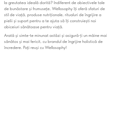
la greutatea ideală dorită? Indiferent de obiectivele tale
de bunăstare și frumusețe, Wellosophy îți oferă sfaturi de
stil de viață, produse nutriționale, ritualuri de îngrijire a
pielii și suport pentru a te ajuta să îți construiești noi
obiceiuri sănătoase pentru viață.
Arată și simte-te minunat astăzi și asigură-ți un mâine mai
sănătos și mai fericit, cu brandul de îngrijire holistică de
încredere. Poți reuși cu Wellosophy!