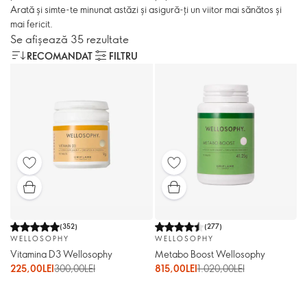
Arată și simte-te minunat astăzi și asigură-ți un viitor mai sănătos și
mai fericit.
Se afișează 35 rezultate
RECOMANDAT
FILTRU
(
352
)
(
277
)
WELLOSOPHY
WELLOSOPHY
Vitamina D3 Wellosophy
Metabo Boost Wellosophy
225,00LEI
300,00LEI
815,00LEI
1.020,00LEI