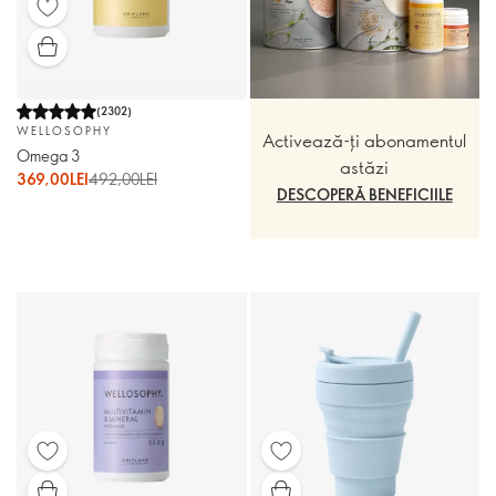
(
2302
)
WELLOSOPHY
Activează-ți abonamentul
Omega 3
astăzi
369,00LEI
492,00LEI
DESCOPERĂ BENEFICIILE