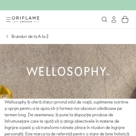
Branduri de la A la Z
Wellosophy îți oferă sfaturi privind stilul de viață, suplimente nutritive
și sprijin pentru a te ajuta să-ți formezi noi obiceiuri sănătoase pe
termen lung. De asemenea, îți pune la dispoziție produse de
înfrumusețare care te ajută să-ți atingi obiectivele în materie de
îngrijire a pielii și să transformi rutinele zilnice în ritualuri de îngrijire
personală. Este marca ta de referință pentru o stare de bine holistică.