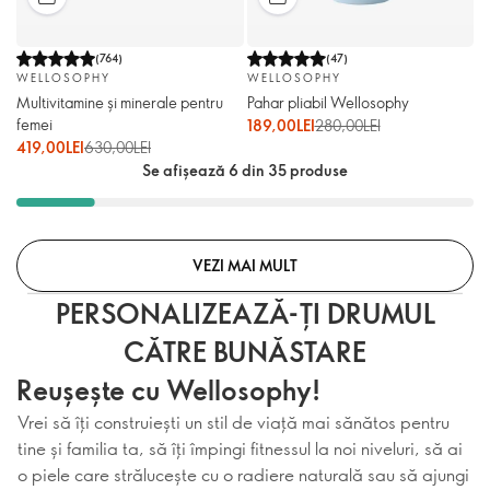
(
764
)
(
47
)
WELLOSOPHY
WELLOSOPHY
Multivitamine și minerale pentru
Pahar pliabil Wellosophy
femei
189,00LEI
280,00LEI
419,00LEI
630,00LEI
Se afișează 6 din 35 produse
VEZI MAI MULT
PERSONALIZEAZĂ-ȚI DRUMUL
CĂTRE BUNĂSTARE
Reușește cu Wellosophy!
Vrei să îți construiești un stil de viață mai sănătos pentru
tine și familia ta, să îți împingi fitnessul la noi niveluri, să ai
o piele care strălucește cu o radiere naturală sau să ajungi