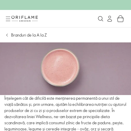
Branduri de la A la Z
Înțelegem cât de dificilă este menținerea permanentă a unui stil de
viață sănătos și, prin urmare, ajutăm la echilibrarea nutriției cu ajutorul
produselor de zi cu zi și a produselor extrem de specializate. În
dezvoltarea liniei Wellness, ne-am bazat pe principiile dieta
scandinavă, care implică consumul zilnic de fructe de padure, pește,
leguminoase, legume și cereale integrale - ovăz, orz și secară.