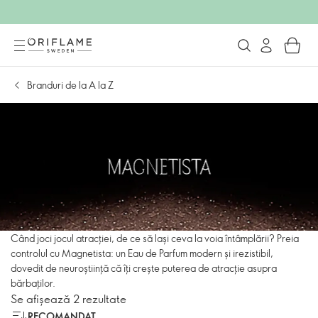
Branduri de la A la Z
Când joci jocul atracției, de ce să lași ceva la voia întâmplării? Preia
controlul cu Magnetista: un Eau de Parfum modern și irezistibil,
dovedit de neuroștiință că îți crește puterea de atracție asupra
bărbaților.
Se afișează 2 rezultate
RECOMANDAT