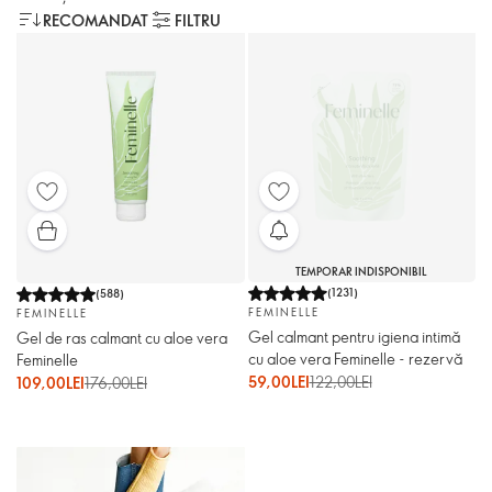
RECOMANDAT
FILTRU
TEMPORAR INDISPONIBIL
(
1231
)
(
588
)
FEMINELLE
FEMINELLE
Gel calmant pentru igiena intimă
Gel de ras calmant cu aloe vera
cu aloe vera Feminelle - rezervă
Feminelle
59,00LEI
122,00LEI
109,00LEI
176,00LEI