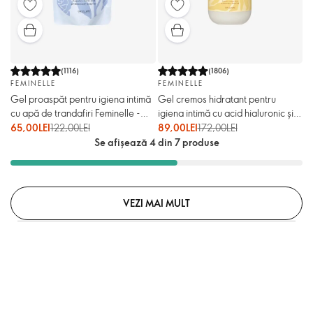
(
1116
)
(
1806
)
FEMINELLE
FEMINELLE
Gel proaspăt pentru igiena intimă
Gel cremos hidratant pentru
cu apă de trandafiri Feminelle -
igiena intimă cu acid hialuronic și
rezervă
extract din piersică Feminelle
65,00LEI
122,00LEI
89,00LEI
172,00LEI
Se afișează 4 din 7 produse
VEZI MAI MULT