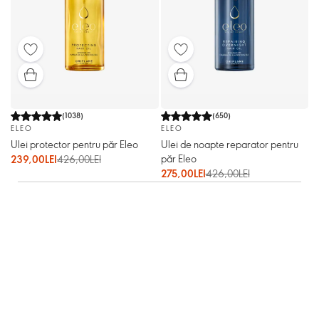
(
1038
)
(
650
)
ELEO
ELEO
Ulei protector pentru păr Eleo
Ulei de noapte reparator pentru
păr Eleo
239,00LEI
426,00LEI
275,00LEI
426,00LEI