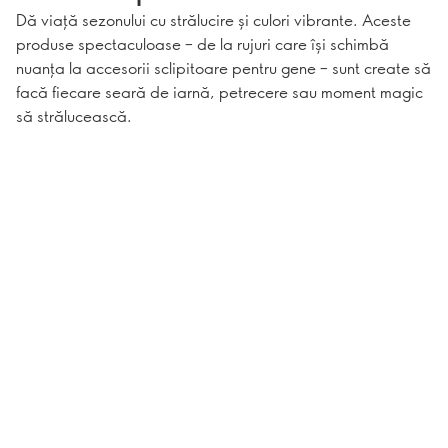
Dă viață sezonului cu strălucire și culori vibrante. Aceste
produse spectaculoase – de la rujuri care își schimbă
nuanța la accesorii sclipitoare pentru gene – sunt create să
facă fiecare seară de iarnă, petrecere sau moment magic
să strălucească.