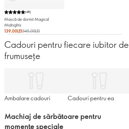
(
48
)
Mască de dormit Magical
Midnights
139,00LEI
345,00LEI
Cadouri pentru fiecare iubitor de
frumusețe
Ambalare cadouri
Cadouri pentru ea
Machiaj de sărbătoare pentru
momente speciale